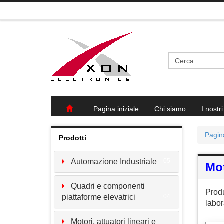
Pagina iniziale
Chi siamo
I nostri
Pagina
Prodotti
Automazione Industriale
05
Mot
Quadri e componenti
Produ
piattaforme elevatrici
04
labor
Motori, attuatori lineari e