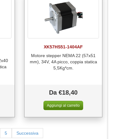
XK57HS51-1404AF
Motore stepper NEMA 22 (57x51
2x40
mm), 34V, 4A picco, coppia statica
tica
5,5Kg*cm.
Da €18,40
5
Successiva