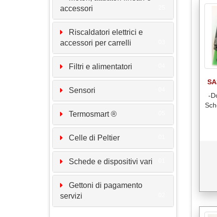
accessori
25
Riscaldatori elettrici e
accessori per carrelli
03
Filtri e alimentatori
04
SA
Sensori
04
-D
Sch
Termosmart ®
05
Celle di Peltier
01
Schede e dispositivi vari
01
Gettoni di pagamento
servizi
02