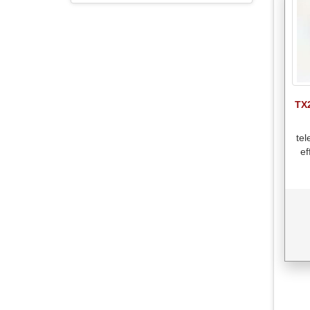
TX2
tel
ef