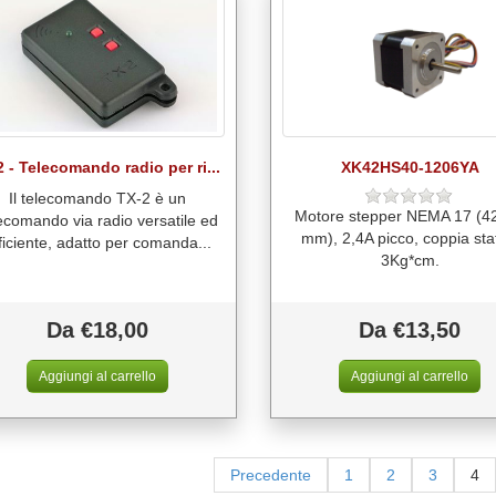
 - Telecomando radio per ri...
XK42HS40-1206YA
Il telecomando TX-2 è un
Motore stepper NEMA 17 (4
ecomando via radio versatile ed
mm), 2,4A picco, coppia sta
ficiente, adatto per comanda...
3Kg*cm.
Da €18,00
Da €13,50
Precedente
1
2
3
4