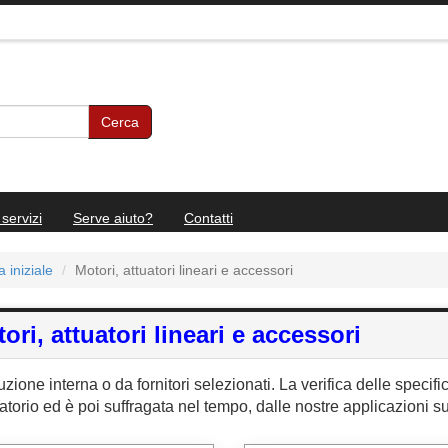
Cerca
 servizi
Serve aiuto?
Contatti
 iniziale
Motori, attuatori lineari e accessori
ori, attuatori lineari e accessori
zione interna o da fornitori selezionati. La verifica delle specifi
atorio ed è poi suffragata nel tempo, dalle nostre applicazioni s