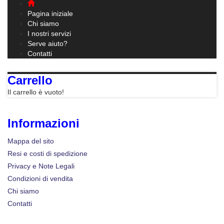
navigation
Pagina iniziale
Chi siamo
I nostri servizi
Serve aiuto?
Contatti
Carrello
Il carrello è vuoto!
Informazioni
Mappa del sito
Resi e costi di spedizione
Privacy e Note Legali
Condizioni di vendita
Chi siamo
Contatti